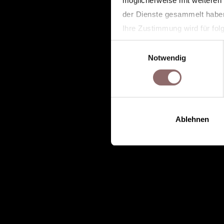
möglicherweise mit weiteren
der Dienste gesammelt habe
Ihre Zustimmung wird für fo
feelinghale.com
Einwilligungsauswahl
hale-club.com
Notwendig
hale-now.com
Ablehnen