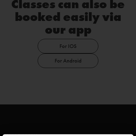
Classes can also be
booked easily via
our app
For IOS
For Android