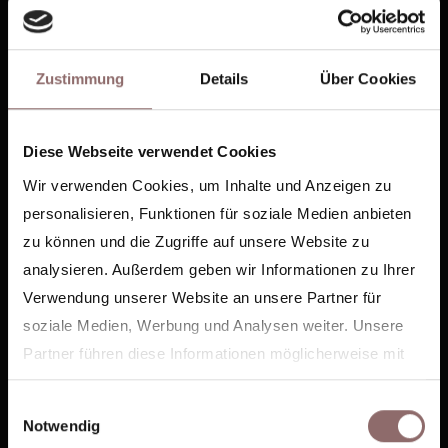
HALE.NOW
support@hale-now.com
Zustimmung
Details
Über Cookies
Diese Webseite verwendet Cookies
LANGUAGE:
DE |
EN
Wir verwenden Cookies, um Inhalte und Anzeigen zu
personalisieren, Funktionen für soziale Medien anbieten
HALE.OFFERINGS
zu können und die Zugriffe auf unsere Website zu
Mat Classes
analysieren. Außerdem geben wir Informationen zu Ihrer
Pilates Reformer
Verwendung unserer Website an unsere Partner für
soziale Medien, Werbung und Analysen weiter. Unsere
Hale.Gym
Partner führen diese Informationen möglicherweise mit
Infrared Cabins
weiteren Daten zusammen, die Sie ihnen bereitgestellt
Health Tests
Einwilligungsauswahl
haben oder die sie im Rahmen Ihrer Nutzung der Dienste
Notwendig
gesammelt haben.